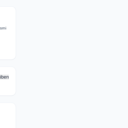
esmi
iben