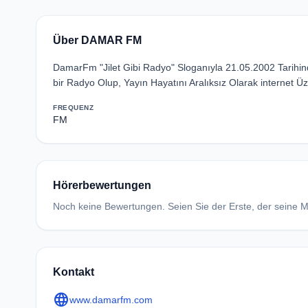
Über DAMAR FM
DamarFm "Jilet Gibi Radyo" Sloganıyla 21.05.2002 Tarihi
bir Radyo Olup, Yayın Hayatını Aralıksız Olarak internet Ü
FREQUENZ
FM
Hörerbewertungen
Noch keine Bewertungen. Seien Sie der Erste, der seine Me
Kontakt
language
www.damarfm.com