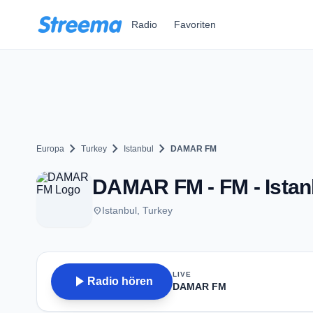
Zum Hauptinhalt springen
Radio
Favoriten
chevron_right
chevron_right
chevron_right
Europa
Turkey
Istanbul
DAMAR FM
DAMAR FM - FM - Istan
place
Istanbul, Turkey
LIVE
play_arrow
Radio hören
DAMAR FM