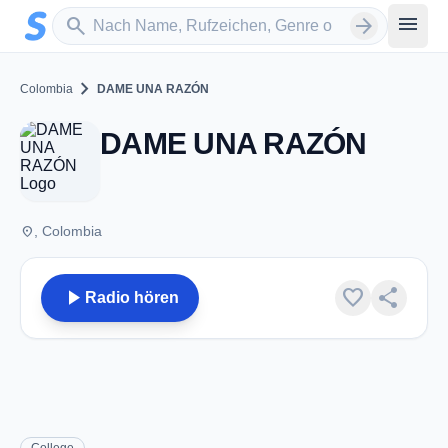
Zum Hauptinhalt springen
Sender suchen
menu
search
arrow_forward
chevron_right
Colombia
DAME UNA RAZÓN
DAME UNA RAZÓN
place
, Colombia
play_arrow
favorite
share
Radio hören