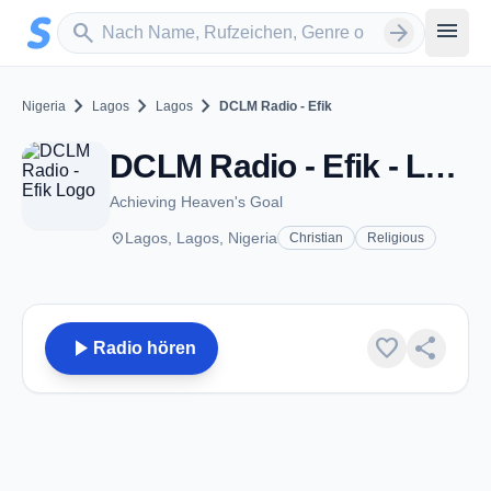
Zum Hauptinhalt springen
Sender suchen
menu
search
arrow_forward
chevron_right
chevron_right
chevron_right
Nigeria
Lagos
Lagos
DCLM Radio - Efik
DCLM Radio - Efik - Lagos
Achieving Heaven's Goal
place
Lagos, Lagos, Nigeria
Christian
Religious
play_arrow
favorite
share
Radio hören