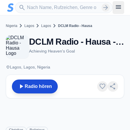
Zum Hauptinhalt springen
Sender suchen
menu
search
arrow_forward
chevron_right
chevron_right
chevron_right
Nigeria
Lagos
Lagos
DCLM Radio - Hausa
DCLM Radio - Hausa - Lagos
Achieving Heaven's Goal
place
Lagos, Lagos, Nigeria
play_arrow
favorite
share
Radio hören