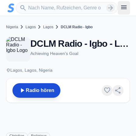
Zum Hauptinhalt springen
Sender suchen
menu
search
arrow_forward
chevron_right
chevron_right
chevron_right
Nigeria
Lagos
Lagos
DCLM Radio - Igbo
DCLM Radio - Igbo - Lagos
Achieving Heaven's Goal
place
Lagos, Lagos, Nigeria
play_arrow
favorite
share
Radio hören