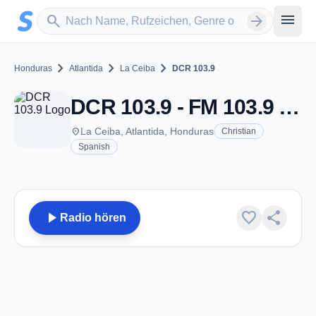
Zum Hauptinhalt springen
Sender suchen
menu
search
arrow_forward
chevron_right
chevron_right
chevron_right
Honduras
Atlantida
La Ceiba
DCR 103.9
DCR 103.9 - FM 103.9 - La Ceiba
place
La Ceiba, Atlantida, Honduras
Christian
Spanish
play_arrow
favorite
share
Radio hören