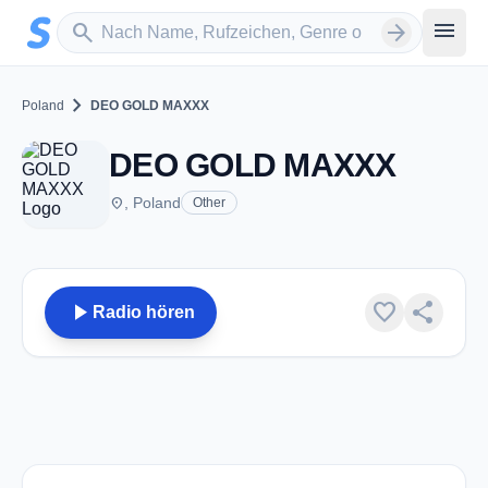
Zum Hauptinhalt springen
Sender suchen
menu
search
arrow_forward
chevron_right
Poland
DEO GOLD MAXXX
DEO GOLD MAXXX
place
, Poland
Other
play_arrow
favorite
share
Radio hören