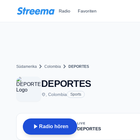
Zum Hauptinhalt springen
Radio
Favoriten
chevron_right
chevron_right
Südamerika
Colombia
DEPORTES
DEPORTES
place
, Colombia
Sports
LIVE
play_arrow
Radio hören
DEPORTES