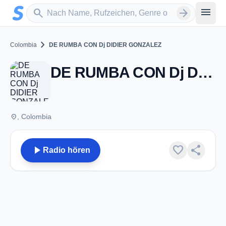
Zum Hauptinhalt springen
Sender suchen
menu
search
arrow_forward
chevron_right
Colombia
DE RUMBA CON Dj DIDIER GONZALEZ
DE RUMBA CON Dj DIDIER GONZALEZ
place
, Colombia
play_arrow
favorite
share
Radio hören