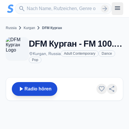
Zum Hauptinhalt springen
Sender suchen
menu
search
arrow_forward
chevron_right
chevron_right
Russia
Kurgan
DFM Курган
DFM Курган - FM 100.7 - Kurgan
place
Kurgan, Russia
Adult Contemporary
Dance
Pop
play_arrow
favorite
share
Radio hören