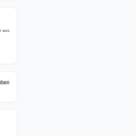
r aus
.
iben