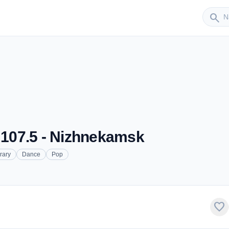
Sender
search
107.5 - Nizhnekamsk
rary
Dance
Pop
favorite