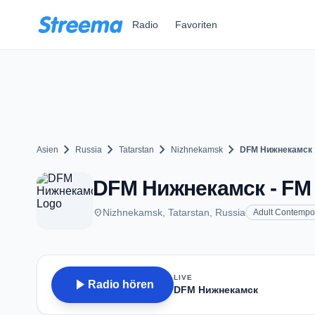
Zum Hauptinhalt springen
Radio
Favoriten
chevron_right
chevron_right
chevron_right
chevron_right
Asien
Russia
Tatarstan
Nizhnekamsk
DFM Нижнекамск
DFM Нижнекамск - FM 
place
Nizhnekamsk, Tatarstan, Russia
Adult Contempo
LIVE
play_arrow
Radio hören
DFM Нижнекамск