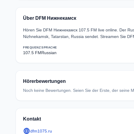
Über DFM Нижнекамск
Hören Sie DFM Нижнекамск 107.5 FM live online. Der Ru
Nizhnekamsk, Tatarstan, Russia sendet. Streamen Sie DF
FREQUENZ
SPRACHE
107.5 FM
Russian
Hörerbewertungen
Noch keine Bewertungen. Seien Sie der Erste, der seine Me
Kontakt
language
dfm1075.ru