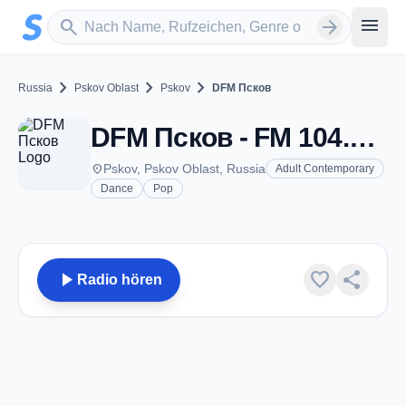
Zum Hauptinhalt springen
Sender suchen
menu
search
arrow_forward
chevron_right
chevron_right
chevron_right
Russia
Pskov Oblast
Pskov
DFM Псков
DFM Псков - FM 104.6 - Pskov
place
Pskov, Pskov Oblast, Russia
Adult Contemporary
Dance
Pop
play_arrow
favorite
share
Radio hören