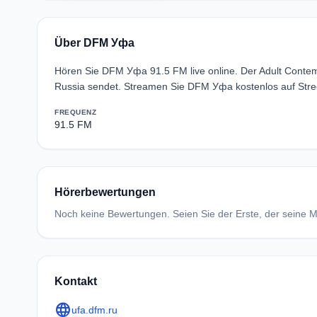
Über DFM Уфа
Hören Sie DFM Уфа 91.5 FM live online. Der Adult Conte
Russia sendet. Streamen Sie DFM Уфа kostenlos auf Stre
FREQUENZ
91.5 FM
Hörerbewertungen
Noch keine Bewertungen. Seien Sie der Erste, der seine Me
Kontakt
language
ufa.dfm.ru