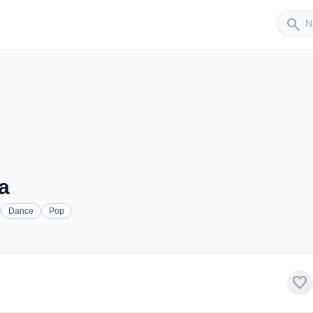
Sender
search
a
Dance
Pop
favorite