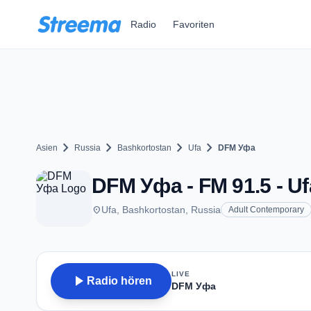
Zum Hauptinhalt springen
Radio
Favoriten
chevron_right
chevron_right
chevron_right
chevron_right
Asien
Russia
Bashkortostan
Ufa
DFM Уфа
DFM Уфа - FM 91.5 - Uf
place
Ufa, Bashkortostan, Russia
Adult Contemporary
LIVE
play_arrow
Radio hören
DFM Уфа