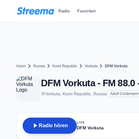
Zum Hauptinhalt springen
Radio
Favoriten
chevron_right
chevron_right
chevron_right
chevron_right
Asien
Russia
Komi Republic
Vorkuta
DFM Vorkuta
DFM Vorkuta - FM 88.0 
place
Vorkuta, Komi Republic, Russia
Adult Contempor
LIVE
play_arrow
Radio hören
DFM Vorkuta