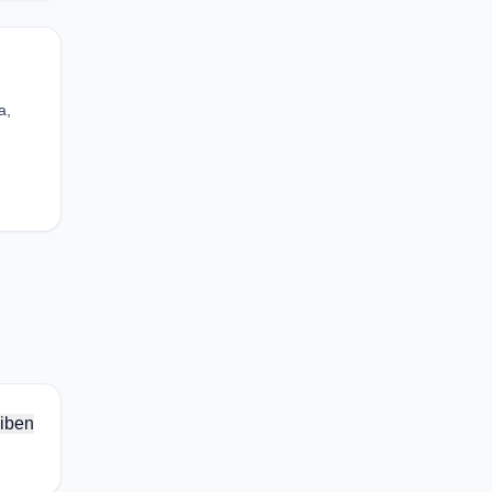
a,
iben