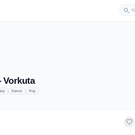
Sender
search
- Vorkuta
ary
Dance
Pop
favorite