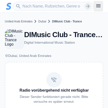
Zum Hauptinhalt springen
Sender suchen
menu
search
arrow_forward
chevron_right
chevron_right
United Arab Emirates
Dubai
DIMusic Club - Trance
DIMusic Club - Trance - Dubai
Digital International Music Station
place
Dubai, United Arab Emirates
wifi_off
Radio vorübergehend nicht verfügbar
Dieser Sender funktioniert gerade nicht. Bitte
versuche es später erneut.