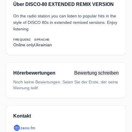
Über DISCO-80 EXTENDED REMIX VERSION
On the radio station you can listen to popular hits in the
style of DISCO 80s in extended remixed versions. Enjoy
listening
FREQUENZ
SPRACHE
Online only
Ukrainian
Hörerbewertungen
Bewertung schreiben
Noch keine Bewertungen. Seien Sie der Erste, der seine
Meinung teilt!
Kontakt
language
zeno.fm