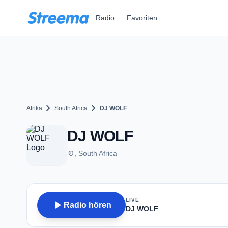
Zum Hauptinhalt springen
Radio
Favoriten
chevron_right
chevron_right
Afrika
South Africa
DJ WOLF
DJ WOLF
place
, South Africa
LIVE
play_arrow
Radio hören
DJ WOLF