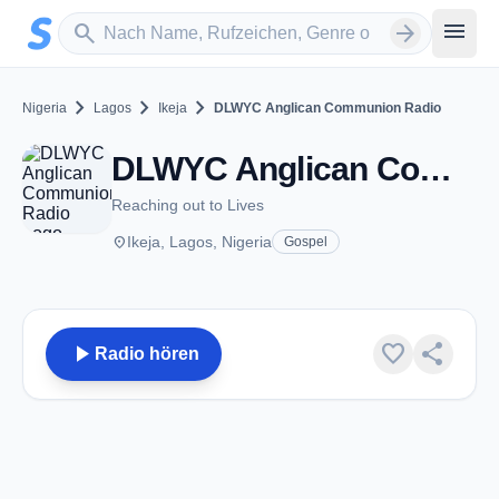
Zum Hauptinhalt springen
Sender suchen
menu
search
arrow_forward
chevron_right
chevron_right
chevron_right
Nigeria
Lagos
Ikeja
DLWYC Anglican Communion Radio
DLWYC Anglican Communion Radio - Ikeja
Reaching out to Lives
place
Ikeja, Lagos, Nigeria
Gospel
play_arrow
favorite
share
Radio hören