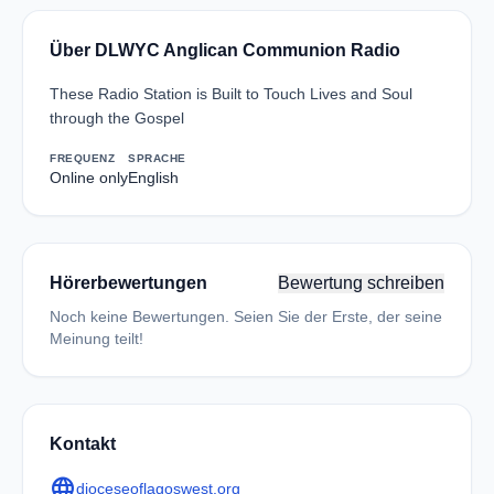
Über DLWYC Anglican Communion Radio
These Radio Station is Built to Touch Lives and Soul
through the Gospel
FREQUENZ
SPRACHE
Online only
English
Hörerbewertungen
Bewertung schreiben
Noch keine Bewertungen. Seien Sie der Erste, der seine
Meinung teilt!
Kontakt
language
dioceseoflagoswest.org