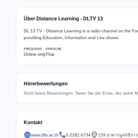
Über Distance Learning - DLTV 13
DL 13 TV - Distance Learning is a radio channel on the Fou
providing Education, Information and Live shows.
FREQUENZ
SPRACHE
Online only
Thai
Hörerbewertungen
Noch keine Bewertungen. Seien Sie der Erste, der seine Me
Kontakt
language
call
location_on
www.dltv.ac.th
0 2282 6734
139 อาคารมูลนิธิกา