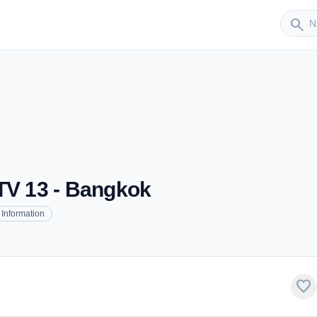
Sender
search
TV 13 - Bangkok
Information
favorite