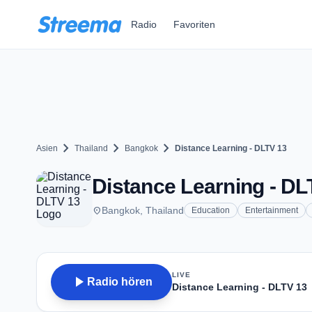
Zum Hauptinhalt springen
Radio
Favoriten
chevron_right
chevron_right
chevron_right
Asien
Thailand
Bangkok
Distance Learning - DLTV 13
Distance Learning - DL
place
Bangkok, Thailand
Education
Entertainment
LIVE
play_arrow
Radio hören
Distance Learning - DLTV 13