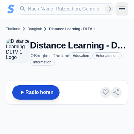
Zum Hauptinhalt springen
Sender suchen
menu
search
arrow_forward
chevron_right
chevron_right
Thailand
Bangkok
Distance Learning - DLTV 1
Distance Learning - DLTV 1 - Bangkok
place
Bangkok, Thailand
Education
Entertainment
Information
play_arrow
favorite
share
Radio hören