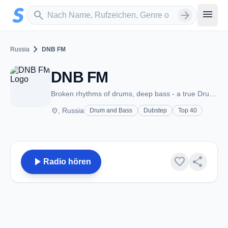
Zum Hauptinhalt springen
Sender suchen
menu
search
arrow_forward
chevron_right
Russia
DNB FM
DNB FM
Broken rhythms of drums, deep bass - a true Drum & Bass
place
, Russia
Drum and Bass
Dubstep
Top 40
play_arrow
favorite
share
Radio hören