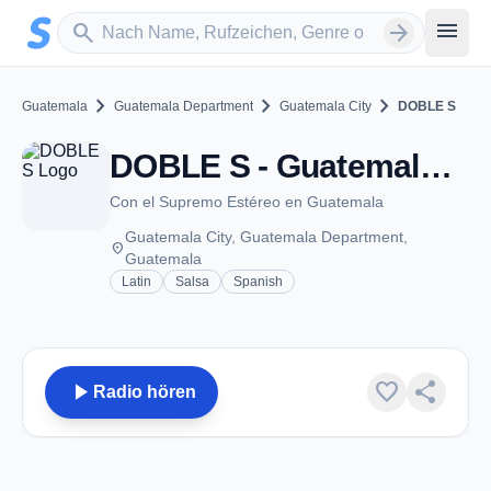
Zum Hauptinhalt springen
Sender suchen
menu
search
arrow_forward
chevron_right
chevron_right
chevron_right
Guatemala
Guatemala Department
Guatemala City
DOBLE S
DOBLE S - Guatemala City
Con el Supremo Estéreo en Guatemala
Guatemala City, Guatemala Department,
place
Guatemala
Latin
Salsa
Spanish
play_arrow
favorite
share
Radio hören