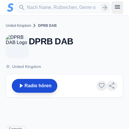
Zum Hauptinhalt springen
Sender suchen
menu
search
arrow_forward
chevron_right
United Kingdom
DPRB DAB
DPRB DAB
place
, United Kingdom
play_arrow
favorite
share
Radio hören