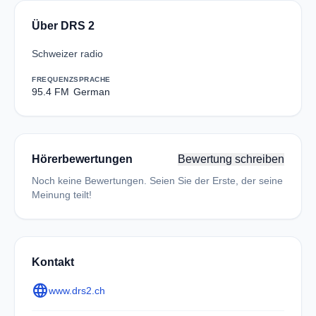
Über DRS 2
Schweizer radio
FREQUENZ
SPRACHE
95.4 FM
German
Hörerbewertungen
Bewertung schreiben
Noch keine Bewertungen. Seien Sie der Erste, der seine
Meinung teilt!
Kontakt
language
www.drs2.ch