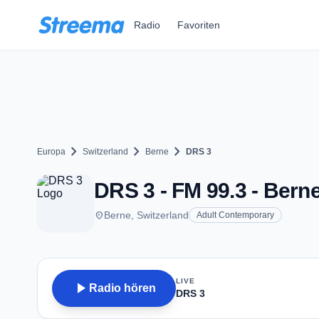
Zum Hauptinhalt springen
Radio
Favoriten
chevron_right
chevron_right
chevron_right
Europa
Switzerland
Berne
DRS 3
DRS 3 - FM 99.3 - Bern
place
Berne, Switzerland
Adult Contemporary
LIVE
play_arrow
Radio hören
DRS 3