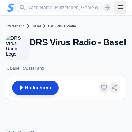
Zum Hauptinhalt springen
Sender suchen
menu
search
arrow_forward
chevron_right
chevron_right
Switzerland
Basel
DRS Virus Radio
DRS Virus Radio - Basel
place
Basel, Switzerland
play_arrow
favorite
share
Radio hören