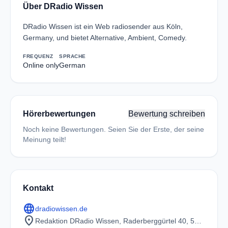
Über DRadio Wissen
DRadio Wissen ist ein Web radiosender aus Köln,
Germany, und bietet Alternative, Ambient, Comedy.
FREQUENZ
SPRACHE
Online only
German
Hörerbewertungen
Bewertung schreiben
Noch keine Bewertungen. Seien Sie der Erste, der seine
Meinung teilt!
Kontakt
language
dradiowissen.de
location_on
Redaktion DRadio Wissen, Raderberggürtel 40, 50968 Köln 0221 - 345 18 31