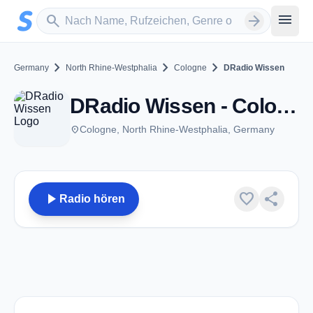
Zum Hauptinhalt springen
Sender suchen
menu
search
arrow_forward
chevron_right
chevron_right
chevron_right
Germany
North Rhine-Westphalia
Cologne
DRadio Wissen
DRadio Wissen - Cologne
place
Cologne, North Rhine-Westphalia, Germany
play_arrow
favorite
share
Radio hören