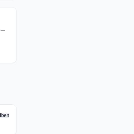
a —
iben