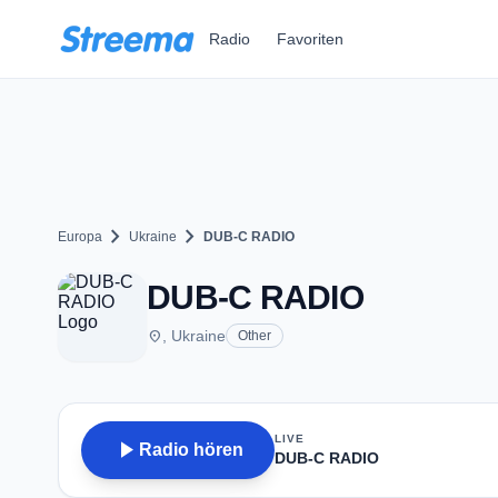
Zum Hauptinhalt springen
Radio
Favoriten
chevron_right
chevron_right
Europa
Ukraine
DUB-C RADIO
DUB-C RADIO
place
, Ukraine
Other
LIVE
play_arrow
Radio hören
DUB-C RADIO