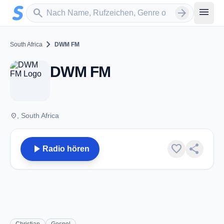
Zum Hauptinhalt springen
Sender suchen
menu
search
arrow_forward
chevron_right
South Africa
DWM FM
DWM FM
place
, South Africa
play_arrow
favorite
share
Radio hören