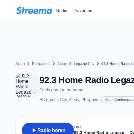
Zum Hauptinhalt springen
Radio
Favoriten
chevron_right
chevron_right
chevron_right
chevron_right
Asien
Philippines
Albay
Legazpi City
92.3 Home Radio L
92.3 Home Radio Legazp
Feels good to be home!
place
Legazpi City, Albay, Philippines
Adult Contempora
LIVE
play_arrow
Radio hören
92.3 Home Radio Legazpi - 