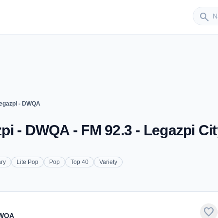
Sender
search
egazpi - DWQA
i - DWQA - FM 92.3 - Legazpi Cit
ry
Lite Pop
Pop
Top 40
Variety
favorite
DWQA