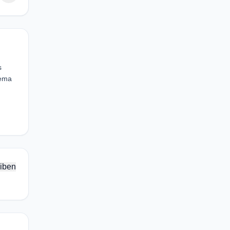
s
eema
iben