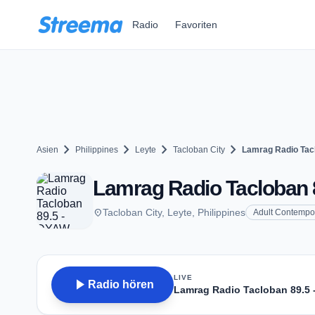
Zum Hauptinhalt springen
Radio
Favoriten
chevron_right
chevron_right
chevron_right
chevron_right
Asien
Philippines
Leyte
Tacloban City
Lamrag Radio Tac
Lamrag Radio Tacloban 8
place
Tacloban City, Leyte, Philippines
Adult Contempo
LIVE
play_arrow
Radio hören
Lamrag Radio Tacloban 89.5