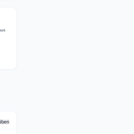
aus
iben