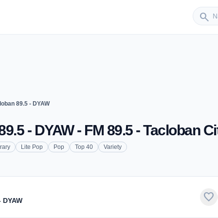
Sender
search
loban 89.5 - DYAW
9.5 - DYAW - FM 89.5 - Tacloban Ci
rary
Lite Pop
Pop
Top 40
Variety
favorite
 - DYAW