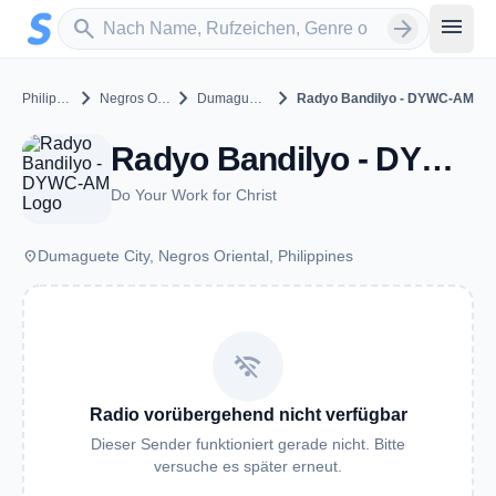
Zum Hauptinhalt springen
Sender suchen
menu
search
arrow_forward
chevron_right
chevron_right
chevron_right
Philippines
Negros Oriental
Dumaguete City
Radyo Bandilyo - DYWC-AM
Radyo Bandilyo - DYWC-AM - AM 801 - Dumaguete City
Do Your Work for Christ
place
Dumaguete City, Negros Oriental, Philippines
wifi_off
Radio vorübergehend nicht verfügbar
Dieser Sender funktioniert gerade nicht. Bitte
versuche es später erneut.