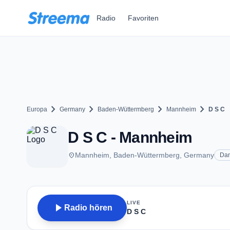
Zum Hauptinhalt springen
Radio
Favoriten
chevron_right
chevron_right
chevron_right
chevron_right
Europa
Germany
Baden-Wüttermberg
Mannheim
D S C
D S C - Mannheim
place
Mannheim, Baden-Wüttermberg, Germany
Da
LIVE
play_arrow
Radio hören
D S C