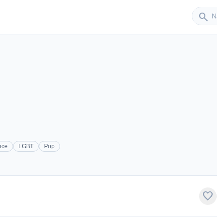
Sender
search
nce
LGBT
Pop
favorite