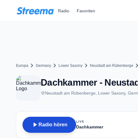
Zum Hauptinhalt springen
Radio
Favoriten
chevron_right
chevron_right
chevron_right
chevron_
Europa
Germany
Lower Saxony
Neustadt am Rübenberge
Dachkammer - Neusta
place
Neustadt am Rübenberge, Lower Saxony, Ger
LIVE
play_arrow
Radio hören
Dachkammer