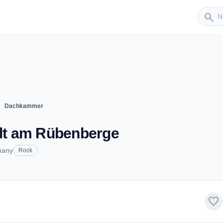
Sender
search
right
Dachkammer
dt am Rübenberge
many
Rock
favorite