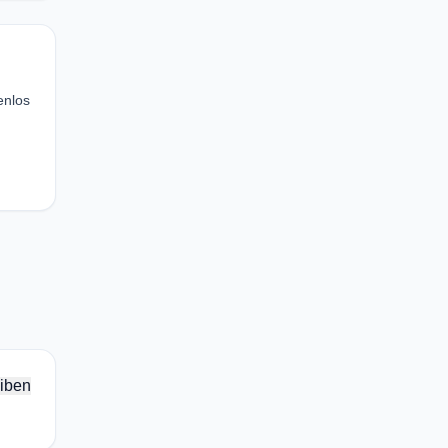
enlos
iben