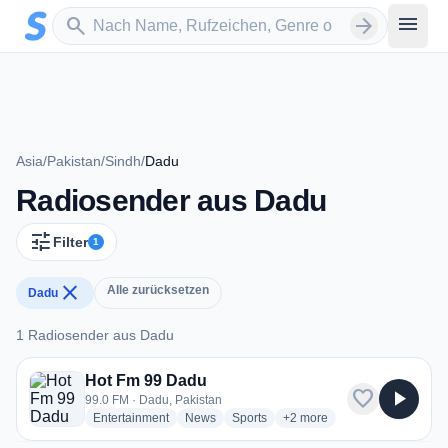
Zum Hauptinhalt springen
Sender suchen
menu
search
arrow_forward
Asia
/
Pakistan
/
Sindh
/
Dadu
Radiosender aus Dadu
tune
Filter
1
close
Alle zurücksetzen
Dadu
1 Radiosender aus Dadu
1 Radiosender aus Dadu
Hot Fm 99 Dadu
favorite
play_arrow
99.0 FM · Dadu, Pakistan
radio stations
radio stations
radio stations
more genres for Hot Fm 99
Entertainment
News
Sports
+2
more