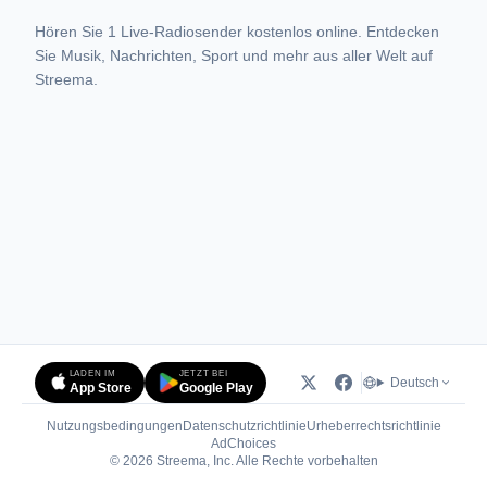
Hören Sie 1 Live-Radiosender kostenlos online. Entdecken
Sie Musik, Nachrichten, Sport und mehr aus aller Welt auf
Streema.
LADEN IM
JETZT BEI
Deutsch
App Store
Google Play
Nutzungsbedingungen
Datenschutzrichtlinie
Urheberrechtsrichtlinie
(öffnet in neuem Tab)
AdChoices
© 2026 Streema, Inc. Alle Rechte vorbehalten