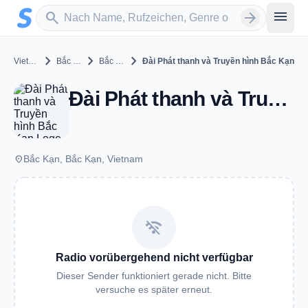
Zum Hauptinhalt springen
Sender suchen
menu
search
arrow_forward
chevron_right
chevron_right
chevron_right
Vietnam
Bắc Kạn
Bắc Kạn
Đài Phát thanh và Truyền hình Bắc Kạn
Đài Phát thanh và Truyền hình Bắc Kạn - Bắc Kạn
place
Bắc Kạn, Bắc Kạn, Vietnam
wifi_off
Radio vorübergehend nicht verfügbar
Dieser Sender funktioniert gerade nicht. Bitte
versuche es später erneut.