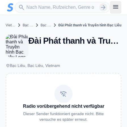
Zum Hauptinhalt springen
Sender suchen
menu
search
arrow_forward
chevron_right
chevron_right
chevron_right
Vietnam
Bạc Liêu
Bạc Liêu
Đài Phát thanh và Truyền hình Bạc Liêu
Đài Phát thanh và Truyền hình Bạc Liêu - Bạc Liêu
place
Bạc Liêu, Bạc Liêu, Vietnam
wifi_off
Radio vorübergehend nicht verfügbar
Dieser Sender funktioniert gerade nicht. Bitte
versuche es später erneut.