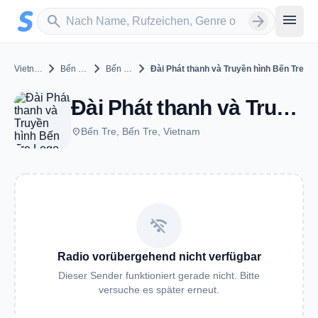
Zum Hauptinhalt springen
Sender suchen
menu
search
arrow_forward
chevron_right
chevron_right
chevron_right
Vietnam
Bến Tre
Bến Tre
Đài Phát thanh và Truyền hình Bến Tre
Đài Phát thanh và Truyền hình Bến Tre - Bến Tre
place
Bến Tre, Bến Tre, Vietnam
wifi_off
Radio vorübergehend nicht verfügbar
Dieser Sender funktioniert gerade nicht. Bitte
versuche es später erneut.