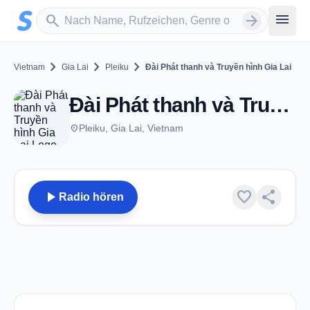
Zum Hauptinhalt springen
Sender suchen
menu
search
arrow_forward
chevron_right
chevron_right
chevron_right
Vietnam
Gia Lai
Pleiku
Đài Phát thanh và Truyền hình Gia Lai
Đài Phát thanh và Truyền hình Gia Lai - Pleiku
place
Pleiku, Gia Lai, Vietnam
play_arrow
favorite
share
Radio hören