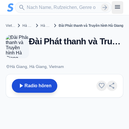
Zum Hauptinhalt springen
Sender suchen
menu
search
arrow_forward
chevron_right
chevron_right
chevron_right
Vietnam
Hà Giang
Hà Giang
Đài Phát thanh và Truyền hình Hà Giang
Đài Phát thanh và Truyền hình Hà Giang - Hà Giang
place
Hà Giang, Hà Giang, Vietnam
play_arrow
favorite
share
Radio hören