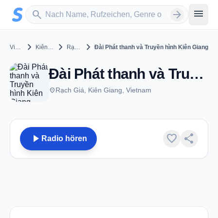
Zum Hauptinhalt springen
Sender suchen
menu
search
arrow_forward
chevron_right
chevron_right
chevron_right
Vietnam
Kiên Giang
Rạch Giá
Đài Phát thanh và Truyền hình Kiên Giang
Đài Phát thanh và Truyền hình Kiên Giang - Rạch Giá
place
Rạch Giá, Kiên Giang, Vietnam
play_arrow
favorite
share
Radio hören