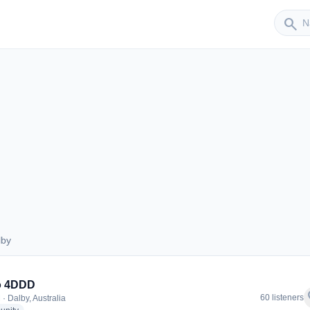
Sender
search
lby
Dalby
o 4DDD
f
60 listeners
· Dalby, Australia