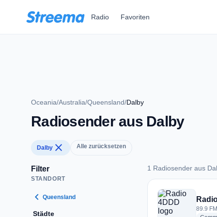
Zum Hauptinhalt springen
Radio
Favoriten
Oceania
/
Australia
/
Queensland
/
Dalby
Radiosender aus Dalby
close
Alle zurücksetzen
Dalby
1 Radiosender aus Da
Filter
STANDORT
1 Radiosender aus 
chevron_left
Queensland
Radi
89.9 FM 
Städte