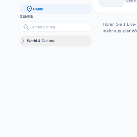
Commu
location_on
Dalby
GENRE
Hören Sie 1 Live-
Genres suchen…
search
mehr aus aller We
expand_more
World & Cultural