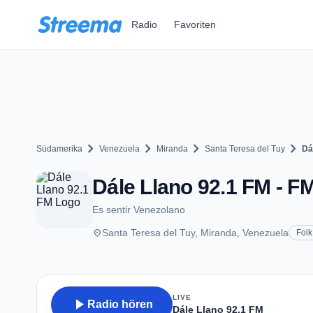
Zum Hauptinhalt springen
Radio
Favoriten
chevron_right
chevron_right
chevron_right
chevron_right
Südamerika
Venezuela
Miranda
Santa Teresa del Tuy
Dá
Dále Llano 92.1 FM - FM
Es sentir Venezolano
place
Santa Teresa del Tuy, Miranda, Venezuela
Folk
LIVE
play_arrow
Radio hören
Dále Llano 92.1 FM