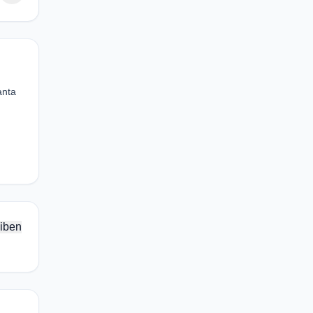
anta
iben