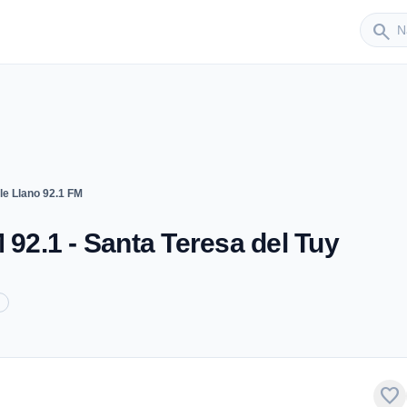
Sender
search
le Llano 92.1 FM
 92.1 - Santa Teresa del Tuy
favorite