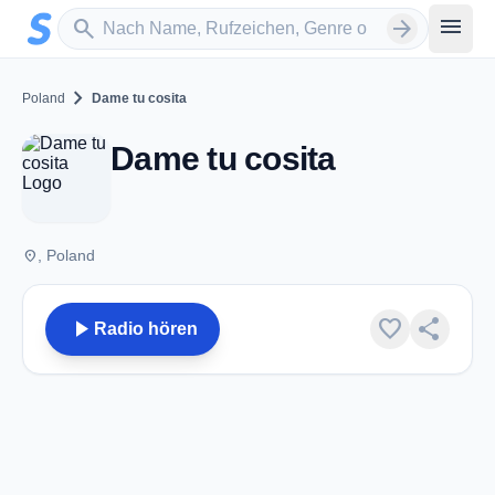
Zum Hauptinhalt springen
Sender suchen
menu
search
arrow_forward
chevron_right
Poland
Dame tu cosita
Dame tu cosita
place
, Poland
play_arrow
favorite
share
Radio hören