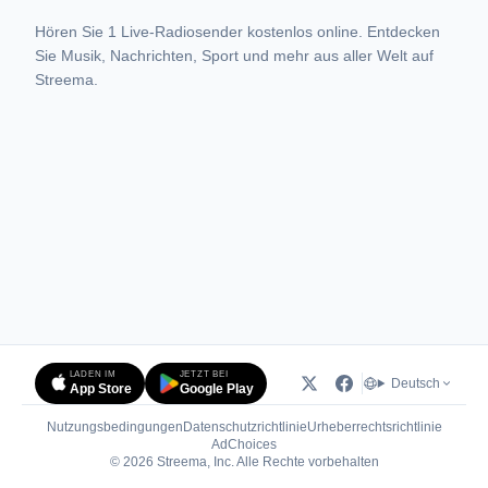
Hören Sie 1 Live-Radiosender kostenlos online. Entdecken
Sie Musik, Nachrichten, Sport und mehr aus aller Welt auf
Streema.
LADEN IM
JETZT BEI
Deutsch
App Store
Google Play
Nutzungsbedingungen
Datenschutzrichtlinie
Urheberrechtsrichtlinie
(öffnet in neuem Tab)
AdChoices
© 2026 Streema, Inc. Alle Rechte vorbehalten