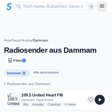
Zum Hauptinhalt springen
Sender suchen
menu
search
arrow_forward
Asia
/
Saudi Arabia
/
Dammam
Radiosender aus Dammam
tune
Filter
1
close
Alle zurücksetzen
Dammam
1 Radiosender aus Dammam
1 Radiosender aus Dammam
109.5 United Heart FM
favorite
play_arrow
Dammam, Saudi Arabia
radio stations
radio stations
radio stations
more genres for 109.5 United He
80s
Acoustic
Classical
+1
more