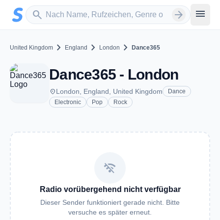
Zum Hauptinhalt springen
Sender suchen
menu
search
arrow_forward
chevron_right
chevron_right
chevron_right
United Kingdom
England
London
Dance365
Dance365 - London
place
London, England, United Kingdom
Dance
Electronic
Pop
Rock
wifi_off
Radio vorübergehend nicht verfügbar
Dieser Sender funktioniert gerade nicht. Bitte
versuche es später erneut.