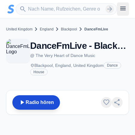
Zum Hauptinhalt springen
Sender suchen
menu
search
arrow_forward
chevron_right
chevron_right
chevron_right
United Kingdom
England
Blackpool
DanceFmLive
DanceFmLive - Blackpool
@ The Very Heart of Dance Music
place
Blackpool, England, United Kingdom
Dance
House
play_arrow
favorite
share
Radio hören