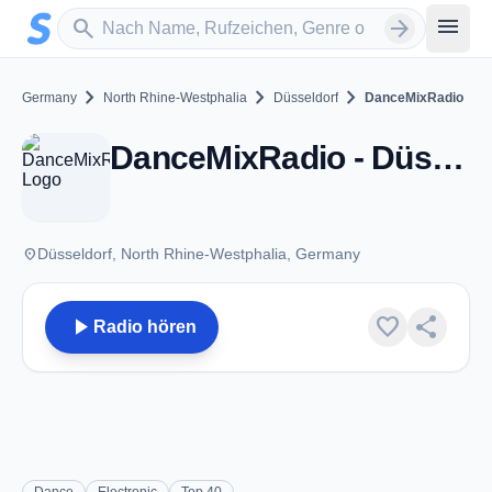
Zum Hauptinhalt springen
Sender suchen
menu
search
arrow_forward
chevron_right
chevron_right
chevron_right
Germany
North Rhine-Westphalia
Düsseldorf
DanceMixRadio
DanceMixRadio - Düsseldorf
place
Düsseldorf, North Rhine-Westphalia, Germany
play_arrow
favorite
share
Radio hören