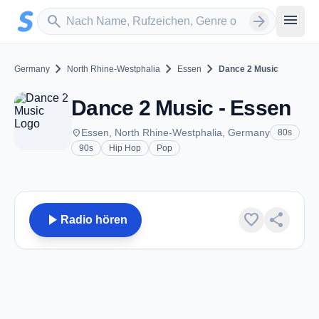
Zum Hauptinhalt springen
Sender suchen
menu
search
arrow_forward
chevron_right
chevron_right
chevron_right
Germany
North Rhine-Westphalia
Essen
Dance 2 Music
Dance 2 Music - Essen
place
Essen, North Rhine-Westphalia, Germany
80s
90s
Hip Hop
Pop
play_arrow
favorite
share
Radio hören