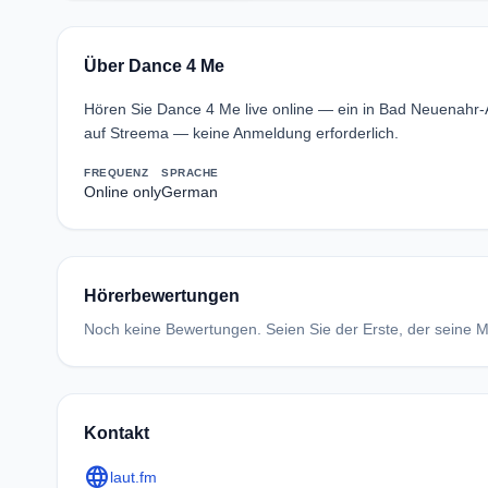
Über Dance 4 Me
Hören Sie Dance 4 Me live online — ein in Bad Neuenahr
auf Streema — keine Anmeldung erforderlich.
FREQUENZ
SPRACHE
Online only
German
Hörerbewertungen
Noch keine Bewertungen. Seien Sie der Erste, der seine Me
Kontakt
language
laut.fm