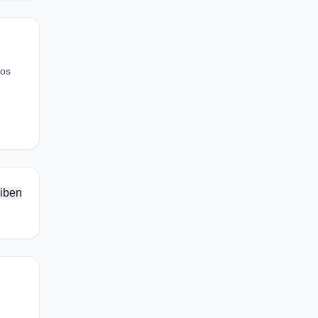
los
iben