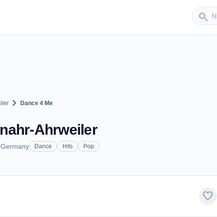
Sender
search
chevron_right
ler
Dance 4 Me
nahr-Ahrweiler
, Germany
Dance
Hits
Pop
favorite