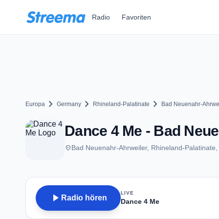
Zum Hauptinhalt springen
Radio
Favoriten
chevron_right
chevron_right
chevron_right
Europa
Germany
Rhineland-Palatinate
Bad Neuenahr-Ahrwei
Dance 4 Me - Bad Neue
place
Bad Neuenahr-Ahrweiler, Rhineland-Palatinate
LIVE
play_arrow
Radio hören
Dance 4 Me